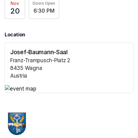
Nov
Doors Open
20
6:30 PM
Location
Josef-Baumann-Saal
Franz-Trampusch-Platz 2
8435 Wagna
Austria
(opens in a new tab)
(opens in a new tab)