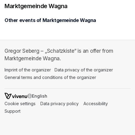
Marktgemeinde Wagna
Other events of Marktgemeinde Wagna
Gregor Seberg – „Schatzkiste“ is an offer from
Marktgemeinde Wagna.
Imprint of the organizer
(opens in a new tab)
Data privacy of the organizer
(opens in 
General terms and conditions of the organizer
(opens in a new ta
SWITCH LANGUAGE
Cookie settings
(opens in a new tab)
Data privacy policy
(opens in a new tab)
Accessibility
(opens in a n
Support
(opens in a new tab)